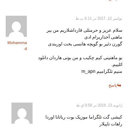
نوامبر 12, 2017 در 6:11 ب.ظ
سلام عزیز و حرمتلی قارداشلاریم من بیر
ماهنی آخداریرام ادی
Mohamma
گورن دئیر بو گویچه هانسی بخت اوریندی
d
بو ماهنینی کیم چکیب و من بونی هاردان دانلود
ائلییم.
منیم تلگرامیم m_apn
پاسخ
ژانویه 13, 2018 در 9:58 ق.ظ
کیشی گت تلگراما موزیک بوت رباتانا اوردا
راهات تاپیلار