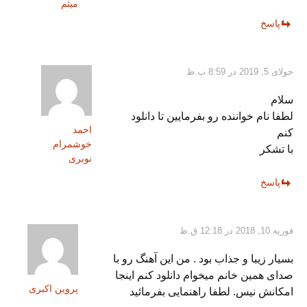
میثم
پاسخ
جولای 5, 2019 در 8:59 ب.ظ
سلام
لطفا نام خواننده رو بفرمایین تا دانلود
احمد
کنم
خوشمرام
با تشکر
نوبری
پاسخ
فوریه 10, 2018 در 12:18 ق.ظ
بسیار زیبا و جذاب بود . من این آهنگ رو با
صدای همین خانم میخوام دانلود کنم اینجا
پروین اکبری
امکانش نیس. لطفا راهنمایی بفرمائید