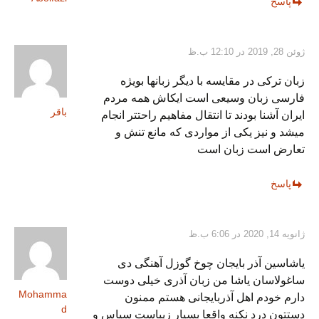
پاسخ
ژوئن 28, 2019 در 12:10 ب.ظ
زبان ترکی در مقایسه با دیگر زبانها بویژه
فارسی زبان وسیعی است ایکاش همه مردم
باقر
ایران آشنا بودند تا انتقال مفاهیم راحتتر انجام
میشد و نیز یکی از مواردی که مانع تنش و
تعارض است زبان است
پاسخ
ژانویه 14, 2020 در 6:06 ب.ظ
یاشاسین آذر بایجان چوخ گوزل آهنگی دی
ساغولاسان یاشا من زبان آذری خیلی دوست
Mohamma
دارم خودم اهل آذربایجانی هستم ممنون
d
دستتون درد نکنه واقعا بسیار زیباست سپاس و