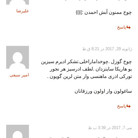
علیرضا
چوخ ممنون آبش احمدن :))))
پاسخ
ژانویه 29, 2017 در 8:21 ق.ظ
چوخ گوزل .چوخداماراخلی.تشکر ادیرم سیزین
بو هاریکا سایتزدان .لطف ادرسیز هر نجور
امیر سیفی
تورکی اذری ماهنسی وار متن لرین گویون .
ساغولون وار اولون ورزقانان
پاسخ
می 7, 2017 در 3:39 ب.ظ