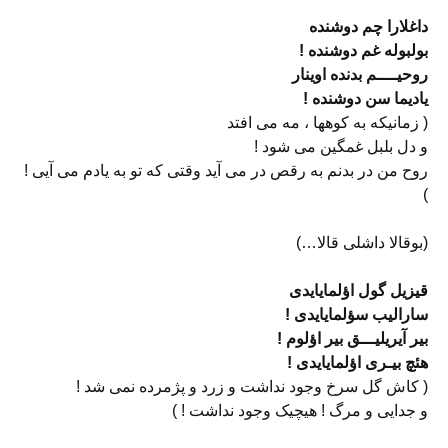
داغلارا چم دوشنده
بولبوله غم دوشنده !
روحیــــم بدنده اوینار
یادیما سن دوشنده !
( زمانیکه به کوهها ، مه می افتد
و دل بلبل غمگین می شود !
روح من در بدنم به رقص در می آید وقتی که تو به یادم می آیی !
)
(بوقالا داشلی قالا…)
قیزیل گول اؤلمایایدی
سارالیب سؤلمایایدی !
بیر آیریلیـــق بیر اؤلوم !
هئچ بیـری اؤلمایایدی !
( کاش گل سرخ وجود نداشت و زرد و پژمرده نمی شد !
و جدایی و مرگ ! هیچیک وجود نداشت ! )