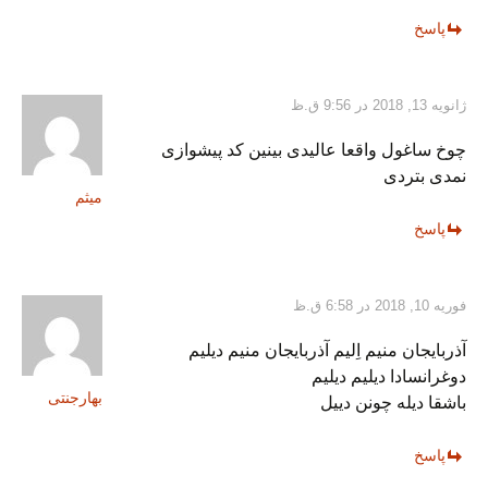
پاسخ
ژانویه 13, 2018 در 9:56 ق.ظ
چوخ ساغول واقعا عالیدی بینین کد پیشوازی
نمدی بتردی
میثم
پاسخ
فوریه 10, 2018 در 6:58 ق.ظ
آذربایجان منیم اِلیم آذربایجان منیم دیلیم
دوغرانسادا دیلیم دیلیم
بهارجنتی
باشقا دیله چونن دییل
پاسخ