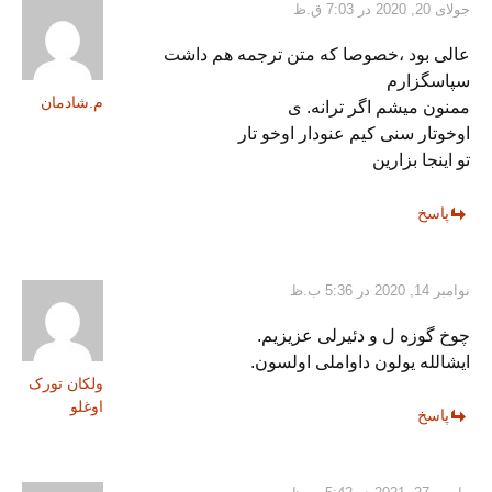
جولای 20, 2020 در 7:03 ق.ظ
عالی بود ،خصوصا که متن ترجمه هم داشت
سپاسگزارم
م.شادمان
ممنون میشم اگر ترانه. ی
اوخوتار سنی کیم عنودار اوخو تار
تو اینجا بزارین
پاسخ
نوامبر 14, 2020 در 5:36 ب.ظ
چوخ گوزه ل و دئیرلی عزیزیم.
ایشالله یولون داواملی اولسون.
ولکان تورک
اوغلو
پاسخ