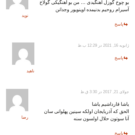
بو چوخ گوزل آهنگیدی … من بو آهنگیکی گولاخ
آسیرام روحیم بدنیمده اوینویور وجدانن
نوید
پاسخ
ژانویه 16, 2021 در 12:29 ب.ظ
پاسخ
ناهید
جولای 21, 2017 در 3:30 ق.ظ
یاشا قارداشیم یاشا
الحق که آذربایجان اولکه سینین پهلوانی سان
رضا
آنا سوتون حلال اولسون سنه
پاسخ