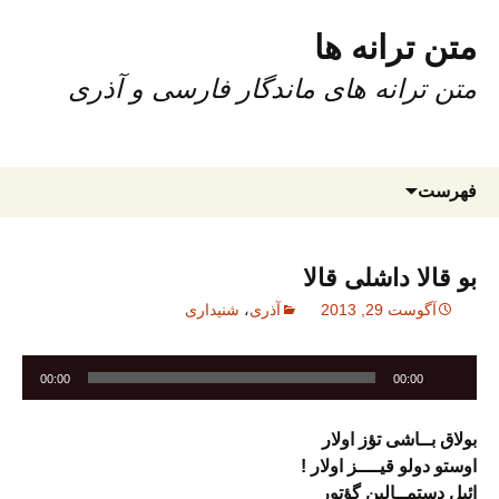
متن ترانه ها
متن ترانه های ماندگار فارسی و آذری
رفتن
جستجو
فهرست
به
برای:
نوشته‌ها
بو قالا داشلی قالا
آگوست 29, 2013
آذری
،
شنیداری
پخش‌کننده
00:00
00:00
صوت
بولاق بــاشی تؤز اولار
اوستو دولو قیــــز اولار !
ائیل دستمــالین گؤتور