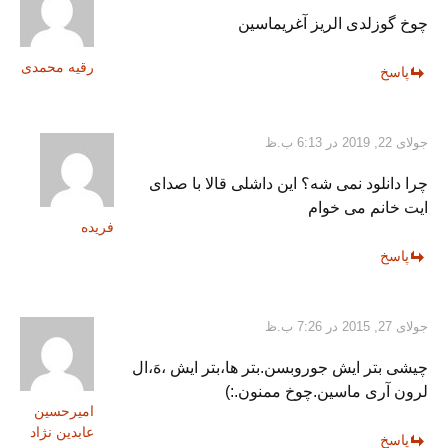
چوخ گوزلدی الریز آغریماسین
رقیه محمدی
پاسخ
جولای 22, 2019 در 6:13 ب.ظ
چرا دانلود نمی شه؟ این داشلی قالا با صدای
ایت خانم می خوام
فریده
پاسخ
جولای 27, 2015 در 7:26 ب.ظ
چیشی بتر ایش جوروبسن.بتر ها،بتر ایش ،هَ،ال
لرون آری ماسین.چوخ ممنون.:)
امیرحسین
عابدین نژاد
پاسخ