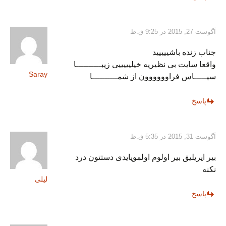
آگوست 27, 2015 در 9:25 ق.ظ
جناب زنده باشییییید
واقعا سایت بی نظیریه خیلیییییی زیبــــــــــا
Saray
سپـــــاس فراوووووون از شمــــــــــا
پاسخ
آگوست 31, 2015 در 5:35 ق.ظ
بیر ایریلیق بیر اولوم اولمویایدی دستتون درد
نکنه
لیلی
پاسخ