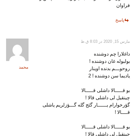
فراوان
پاسخ
مارس 15, 2020 در 8:03 ق.ظ
داغلارا چم دوشنده
بولبوله غان دوشنده !
محمد
روحوـــم بدنده اوینار
یادیما سن دوشنده ! 2
بو قـــــالا داشلی قـــــالا
چینقیل لی داشلی قالا !
گؤرخوارام یــــــار گئج گله گـــؤزلریم یاشلی
قــــالا !
بو قـــــالا داشلی قـــــالا
چینقیل لی داشلی قالا !