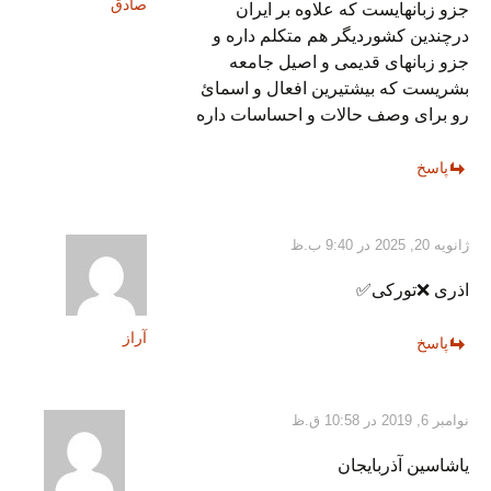
صادق
جزو زبانهایست که علاوه بر ایران
درچندین کشوردیگر هم متکلم داره و
جزو زبانهای قدیمی و اصیل جامعه
بشریست که بیشتیرین افعال و اسمائ
رو برای وصف حالات و احساسات داره
پاسخ
ژانویه 20, 2025 در 9:40 ب.ظ
اذری ❌تورکی✅‍
آراز
پاسخ
نوامبر 6, 2019 در 10:58 ق.ظ
ياشاسين آذربايجان