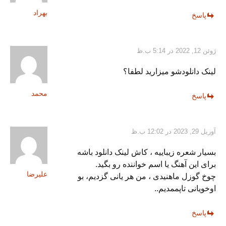
بهراد
پاسخ
ژوئن 12, 2022 در 5:14 ب.ظ
لینک دانلودشو میزارید لطفا؟
محمد
پاسخ
آوریل 29, 2023 در 12:02 ب.ظ
بسیار شعره زیباییه ، کاش لینک دانلود باشه
برای این آهنگ یا اسم خواننده رو بگید.
علیرضا
چوخ گوزل ماهنیدی ، من هر یانی گزدیم، بو
اوخویانی تاپممدیم..
پاسخ