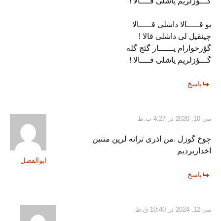
گـــؤزلریم یاشلی قــــالا !
بو قـــــالا داشلی قـــــالا
چینقیل لی داشلی قالا !
گؤرخوارام یــــــار گئج گله
گـــؤزلریم یاشلی قــــالا !
پاسخ
می 10, 2020 در 4:27 ب.ظ
چوخ گوزل .من اذری ترانه لرین متنین
اخداریردیم
ابوالفضل
پاسخ
می 12, 2024 در 10:40 ق.ظ