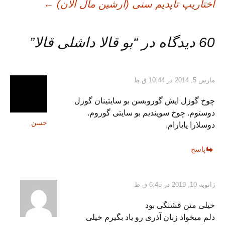
اوبری
آختاریپ تاپدیم سنی (آرشین مال آلان)
←
وشته
60 دیدگاه در “
بو قالا داشلی قالا
”
مارس 5, 2014 در 10:44 ق.ظ
چوخ گوزل ایش گوروبسن بو سایتینان گوزل
دوستوم. چوخ سویندیم بو سایتی گوروم.
حسن
دوسلارا یایارام.
پاسخ
ژانویه 10, 2019 در 6:45 ق.ظ
خیلی متن قشنگی بود
دلم میخواد زبان آذری رو یاد بگیرم خیلی