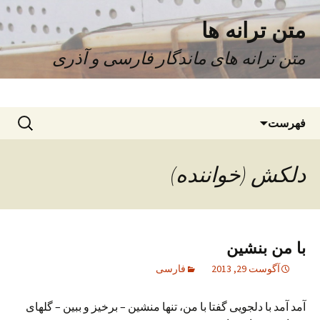
متن ترانه ها
متن ترانه های ماندگار فارسی و آذری
رفتن
جستجو
فهرست
به
برای:
نوشته‌ها
دلکش (خواننده)
با من بنشین
آگوست 29, 2013
فارسی
آمد آمد با دلجویی گفتا با من، تنها منشین – برخیز و ببین – گلهای